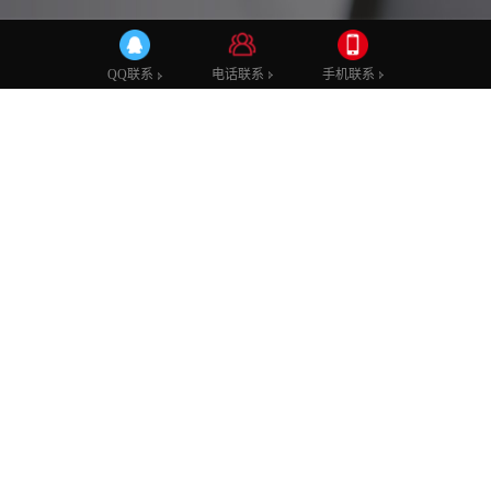
公司公告
行业资讯
电话联系
电话联系
手机联系
手机联系
QQ联系
QQ联系
04
消毒餐具配送管理软件：提升餐具消毒配送公司的效率和品质
08
消毒餐具配送管理软件：提升餐具消毒配送公司的
2023
效率和品质随着人们对食品安全和卫生的日益关
注，消毒餐具配送服务逐渐成为餐饮行业的重要部
03
分。然而，如何有效地管理和监督整个配送过程，
消毒餐具配送公司送货手写单据和采用数字化管理系统的区别
确保餐具的消毒质量和准时送...
08
消毒餐具配送公司送货手写单据和采用数字化管理
2023
系统的区别餐具消毒配送是指将餐具送至专业的消
毒中心进行消毒处理，并经由配送公司将其送至客
14
户手中的服务。这种服务的出现，主要是为了解决
餐具消毒清洗的过程中注意事项
在外就餐人数增多，餐具卫...
07
餐具消毒清洗的过程中注意事项在餐具消毒清洗的
2023
过程中，需要注意以下事项，以确保餐具得到有效